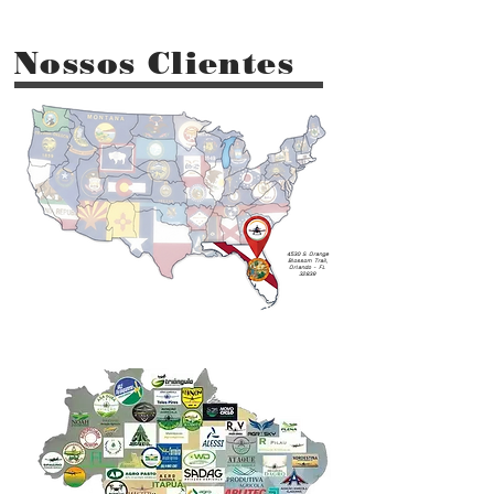
Nossos Clientes
4530 S. Orange
Blossom Trail,
Orlando - FL
32839