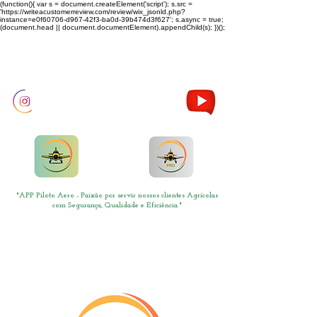
(function(){ var s = document.createElement('script'); s.src =
'https://writeacustomerreview.com/review/wix_jsonld.php?
instance=e0f60706-d967-42f3-ba0d-39b474d3f627'; s.async = true;
(document.head || document.documentElement).appendChild(s); })();
"APP Piloto Aero - Paixão por servir nossos clientes Agrícolas
com Segurança, Qualidade e Eficiência."