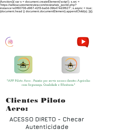
(function(){ var s = document.createElement('script'); s.src =
'https://writeacustomerreview.com/review/wix_jsonld.php?
instance=e0f60706-d967-42f3-ba0d-39b474d3f627'; s.async = true;
(document.head || document.documentElement).appendChild(s); })();
"APP Piloto Aero - Paixão por servir nossos clientes Agrícolas
com Segurança, Qualidade e Eficiência."
Clientes Piloto
Aero:
ACESSO DIRETO - Checar
Autenticidade